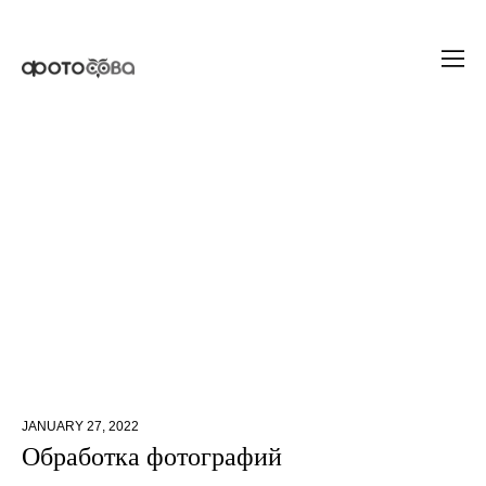
ВСЕ
португалия
порту
лиссабон
синтра
путешествие в португалию
свадебный декор
оформление свадьбы
свадебная флористика
букет
невесты цена
оформление свадьбы в москве
новогодняя фотосессия в студии
флорист на свадьбу
обработка
обработка в фотошопе
фотошоп
presets
lightroom
lightroom presets
свадьба в яхт-
клубе
свадебный фотограф в Москве
свадебная
фотография
лавстори
JANUARY 27, 2022
Обработка фотографий